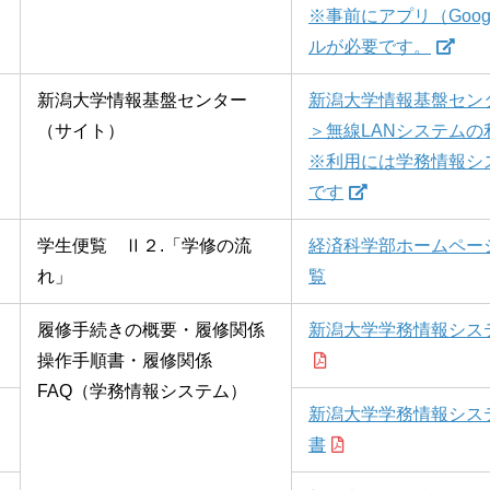
※事前にアプリ（Google
ルが必要です。
新潟大学情報基盤センター
新潟大学情報基盤セン
（サイト）
＞無線LANシステム
※利用には学務情報シ
です
学生便覧 Ⅱ２.「学修の流
経済科学部ホームペー
れ」
覧
履修手続きの概要・履修関係
新潟大学学務情報シス
操作手順書・履修関係
FAQ（学務情報システム）
新潟大学学務情報シス
書