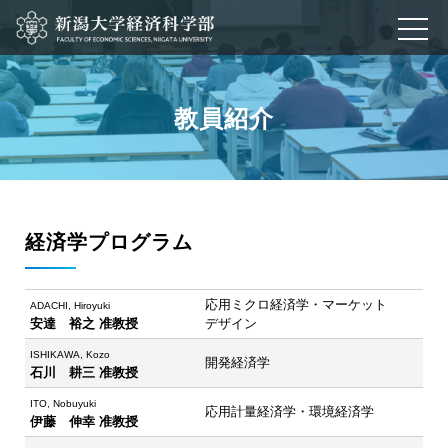
教員紹介
経済学プログラム
応用ミクロ経済学・マーケット
ADACHI, Hiroyuki
安達 裕之 准教授
デザイン
ISHIKAWA, Kozo
開発経済学
石川 耕三 准教授
ITO, Nobuyuki
応用計量経済学・環境経済学
伊藤 伸幸 准教授