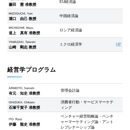
EU経済論
藤田 憲 准教授
MIZOGUCHI, Yuki
中国経済論
溝口 由己 教授
MICHIGAMI, Mayu
ロシア経済論
道上 真有 准教授
YAMAZAKI, Takeshi
ミクロ経済学
HP
山崎 剛志 教授
経営学プログラム
ARIMOTO, Satoshi
管理会計論
有元 知史 准教授
消費者行動・サービスマーケテ
ISHIZUKA, Chikako
石塚千賀子 准教授
ィング
ベンチャー経営戦略論・ベンチ
ITO, Ryoji
ャーマーケティング論・アント
伊藤 龍史 准教授
レプレナーシップ論