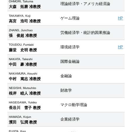
OHMORI, Takuma
理論経済学・アメリカ経済論
大森 拓磨 准教授
TAKAMIYA, Koji
ゲーム理論
HP
高宮 浩司 准教授
ZHANG, Junchao
労働経済学・統計的因果推論
張 俊超 准教授
TOUDOU, Fumiaki
環境経済学
HP
藤堂 史明 教授
NAKATA, Takeshi
国際金融論
中田 豪 准教授
NAKAMURA, Atsushi
金融論
中村 篤志 准教授
NEGISHI, Mutsuhito
財政学
根岸 睦人 准教授
HASEGAWA, Yukiko
マクロ動学理論
長谷川 雪子 教授
HAMADA, Kojun
企業経済学
濱田 弘潤 教授
FUJITA, Ken