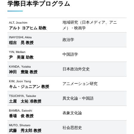
学際日本学プログラム
地域研究（日本メディア、アニ
ALT, Joachim
アルト ヨアヒム 助教
メ）・映画学
INAYOSHI, Akira
政治学
稲吉 晃 教授
YIN, Meilian
中国語学
尹 美蓮 助教
KANDA, Yutaka
日本政治外交史
神田 豊隆 教授
KIM, Joon Yang
アニメーション研究
キム・ジュニアン 教授
TSUCHIYA, Taisuke
異文化論・中国語
土屋 太祐 准教授
BAMBA, Satoshi
表象文化論
番場 俊 教授
MUTO, Shutaro
社会思想史
武藤 秀太郎 教授