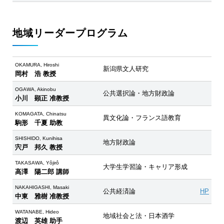
地域リーダープログラム
OKAMURA, Hiroshi
新潟県文人研究
岡村 浩 教授
OGAWA, Akinobu
公共選択論・地方財政論
小川 顕正 准教授
KOMAGATA, Chinatsu
異文化論・フランス語教育
駒形 千夏 助教
SHISHIDO, Kunihisa
地方財政論
宍戸 邦久 教授
TAKASAWA, Yôjirô
大学生学習論・キャリア形成
高澤 陽二郎 講師
NAKAHIGASHI, Masaki
公共経済論
HP
中東 雅樹 准教授
WATANABE, Hideo
地域社会と法・日本酒学
渡辺 英雄 助手