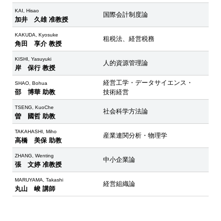
KAI, Hisao
国際会計制度論
加井 久雄 准教授
KAKUDA, Kyosuke
租税法、経営税務
角田 享介 教授
KISHI, Yasuyuki
人的資源管理論
岸 保行 教授
経営工学・データサイエンス・
SHAO, Bohua
邵 博華 助教
技術経営
TSENG, KuoChe
社会科学方法論
曽 國哲 助教
TAKAHASHI, Miho
産業連関分析・物理学
高橋 美保 助教
ZHANG, Wenting
中小企業論
張 文婷 准教授
MARUYAMA, Takashi
経営組織論
丸山 峻 講師