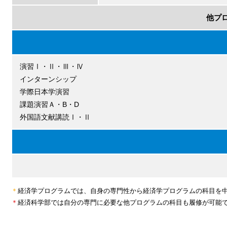
他プ
演習Ⅰ・Ⅱ・Ⅲ・Ⅳ
インターンシップ
学際日本学演習
課題演習Ａ・B・D
外国語文献講読Ⅰ・Ⅱ
＊
経済学プログラムでは、自身の専門性から経済学プログラムの科目を
＊
経済科学部では自分の専門に必要な他プログラムの科目も履修が可能