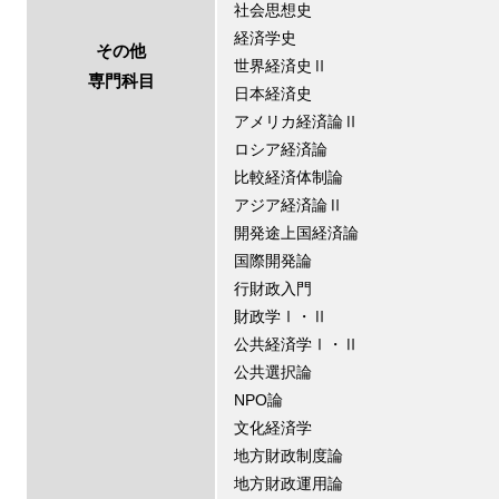
社会思想史
経済学史
その他
世界経済史Ⅱ
専門科目
日本経済史
アメリカ経済論Ⅱ
ロシア経済論
比較経済体制論
アジア経済論Ⅱ
開発途上国経済論
国際開発論
行財政入門
財政学Ⅰ・Ⅱ
公共経済学Ⅰ・Ⅱ
公共選択論
NPO論
文化経済学
地方財政制度論
地方財政運用論