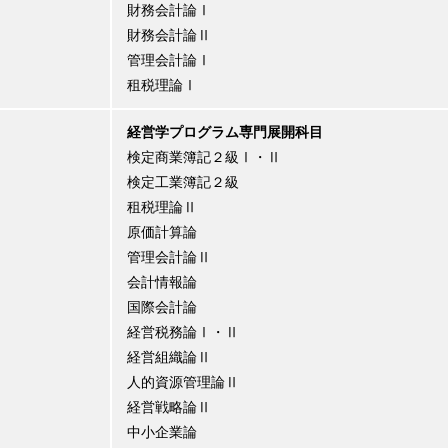
財務会計論Ⅰ
財務会計論Ⅱ
管理会計論Ⅰ
租税理論Ⅰ
経営学プログラム専門展開科目
検定商業簿記２級Ⅰ・Ⅱ
検定工業簿記２級
租税理論Ⅱ
原価計算論
管理会計論Ⅱ
会計情報論
国際会計論
経営税務論Ⅰ・Ⅱ
経営組織論Ⅱ
人的資源管理論Ⅱ
経営戦略論Ⅱ
中小企業論