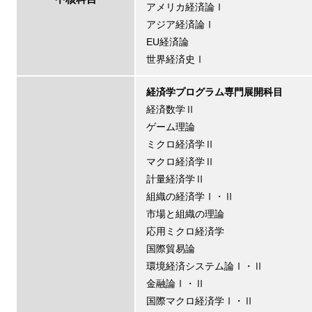
アメリカ経済論Ⅰ
アジア経済論Ⅰ
EU経済論
世界経済史Ⅰ
経済学プログラム専門展開科目
経済数学Ⅱ
ゲーム理論
ミクロ経済学Ⅱ
マクロ経済学Ⅱ
計量経済学Ⅱ
組織の経済学Ⅰ・Ⅱ
市場と組織の理論
応用ミクロ経済学
国際貿易論
環境経済システム論Ⅰ・Ⅱ
金融論Ⅰ・Ⅱ
国際マクロ経済学Ⅰ・Ⅱ